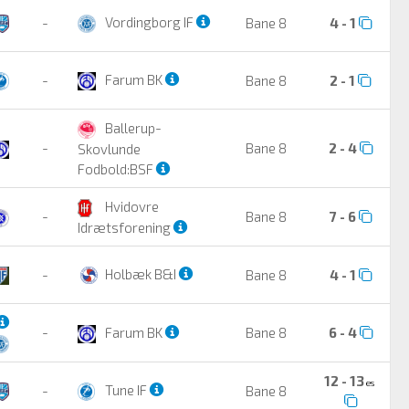
Vordingborg IF
-
Bane 8
4 - 1
Farum BK
-
Bane 8
2 - 1
Ballerup-
-
Bane 8
2 - 4
Skovlunde
Fodbold:BSF
Hvidovre
-
Bane 8
7 - 6
Idrætsforening
Holbæk B&I
-
Bane 8
4 - 1
-
Farum BK
Bane 8
6 - 4
12 - 13
es
Tune IF
-
Bane 8