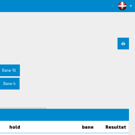
Bane 16
Bane 4
hold
bane
Resultat