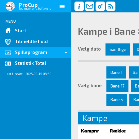
ProCup
Tournament Software
MENU
Kampe i Bane 
Start
Tilmeldte hold
Vælg dato
Samtlige
0
Spilleprogram
Statistik Total
Bane 1
Ban
Last Update : 2025-09-15 08:50
Vælg bane
Bane 17
B
Bane 5
Ba
Kampe
Kampnr
Række