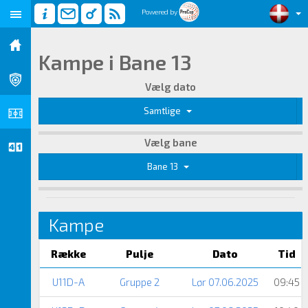
Powered by
Kampe i Bane 13
Vælg dato
Samtlige
Vælg bane
Bane 13
Kampe
Række
Pulje
Dato
Tid
U11D-A
Gruppe 2
Lør 07.06.2025
09:45