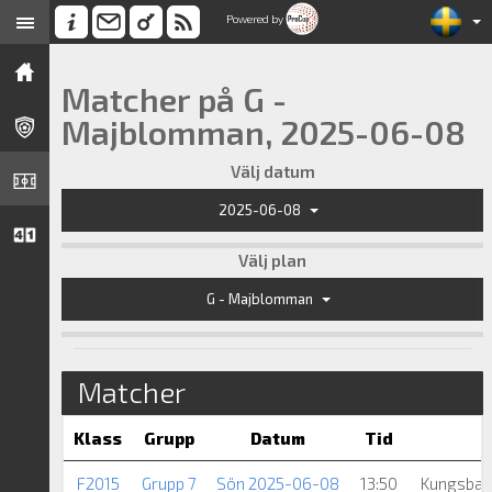
Powered by
Matcher på G -
Majblomman, 2025-06-08
Välj datum
2025-06-08
Välj plan
G - Majblomman
Matcher
Klass
Grupp
Datum
Tid
F2015
Grupp 7
Sön 2025-06-08
13:50
Kungsback