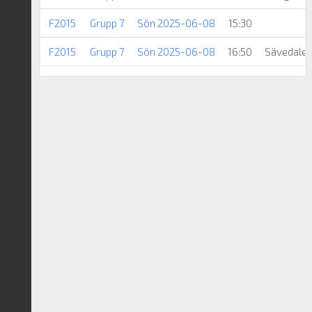
F2015
Grupp 7
Sön 2025-06-08
15:30
F2015
Grupp 7
Sön 2025-06-08
16:50
Sävedalen