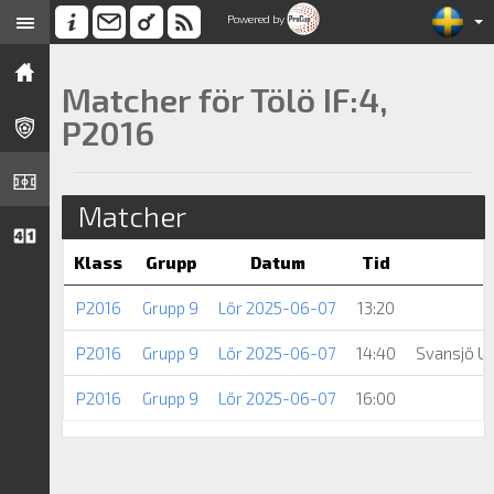
Powered by
Matcher för Tölö IF:4,
P2016
Matcher
Klass
Grupp
Datum
Tid
P2016
Grupp 9
Lör 2025-06-07
13:20
P2016
Grupp 9
Lör 2025-06-07
14:40
Svansjö U
P2016
Grupp 9
Lör 2025-06-07
16:00