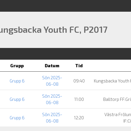
ungsbacka Youth FC, P2017
Grupp
Datum
Tid
Sön 2025-
Grupp 6
09:40
Kungsbacka Youth
06-08
Sön 2025-
Grupp 6
11:00
Balltorp FF:G
06-08
Sön 2025-
Västra Frölu
Grupp 6
12:20
06-08
IF:C