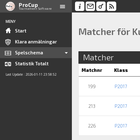
ProCup
Tournament Software
MENY
Matcher för K
Start
Klara anmälningar
Spelschema
Matcher
Statistik Totalt
Matchnr
Klass
Last Update : 2026-01-11 23:58:52
199
P2017
213
P2017
226
P2017