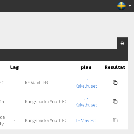
Lag
plan
Resultat
J -
 FC
-
KF Velebit:B
Kakelhuset
J -
rön
-
Kungsbacka Youth FC
Kakelhuset
nda
-
Kungsbacka Youth FC
I - Viavest
ity