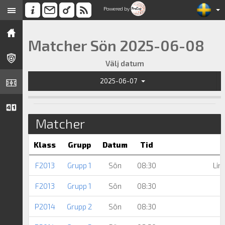
Powered by
Matcher Sön 2025-06-08
Välj datum
2025-06-07
Matcher
Klass
Grupp
Datum
Tid
F2013
Grupp 1
Sön
08:30
Lin
F2013
Grupp 1
Sön
08:30
P2014
Grupp 2
Sön
08:30
S