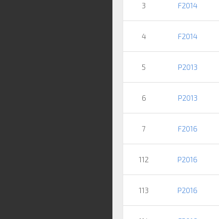
3
F2014
4
F2014
5
P2013
6
P2013
7
F2016
112
P2016
113
P2016