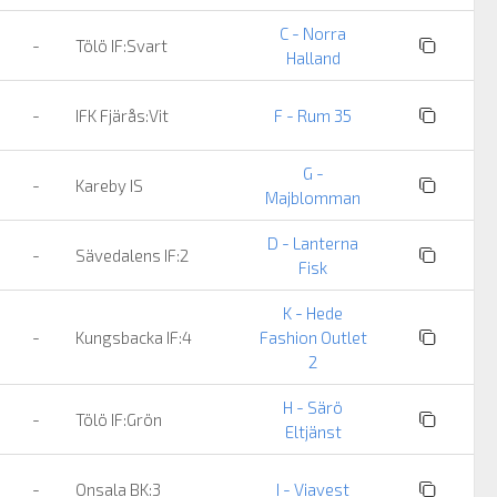
C - Norra
-
Tölö IF:Svart
Halland
-
IFK Fjärås:Vit
F - Rum 35
G -
-
Kareby IS
Majblomman
D - Lanterna
-
Sävedalens IF:2
Fisk
K - Hede
-
Kungsbacka IF:4
Fashion Outlet
2
H - Särö
-
Tölö IF:Grön
Eltjänst
-
Onsala BK:3
I - Viavest