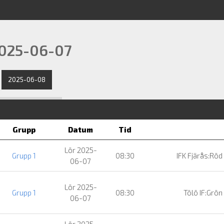
2025-06-07
2025-06-08
Grupp
Datum
Tid
Lör 2025-
Grupp 1
08:30
IFK Fjärås:Röd
06-07
Lör 2025-
Grupp 1
08:30
Tölö IF:Grön
06-07
Lör 2025-