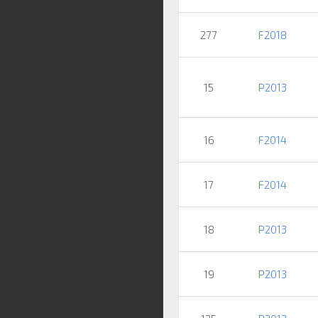
277
F2018
15
P2013
16
F2014
17
F2014
18
P2013
19
P2013