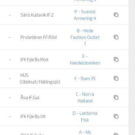
P - Svensk
-
Särö Kullavik IF:2
Armering 4
B - Hede
-
Proletären FF:Röd
Fashion Outlet
1
E -
-
IFK Fjärås:Röd
Handelsbanken
HUS
-
F - Rum 35
(Ubbhult/Hällingsjö)
C - Norra
-
Åsa IF:Gul
Halland
D - Lanterna
-
IFK Fjärås:Vit
Fisk
A - Mc