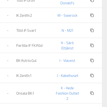
-
Tölö IF:Grön
Donald's
-
IK Zenith:2
M - Swerock
-
Tölö IF:Svart
N - M21
H - Särö
-
Partille IF FK:Röd
Eltjänst
-
BK Astrio:Gul
I - Viavest
-
IK Zenith:1
J - Kakelhuset
K - Hede
-
Onsala BK:1
Fashion Outlet
2