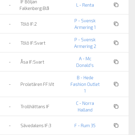
IF Böljan
-
L - Renta
Falkenberg:Blå
P - Svensk
-
Tölö IF:2
Armering 1
P - Svensk
-
Tölö IF:Svart
Armering 2
A - Mc
-
Åsa IF:Svart
Donald's
B - Hede
-
Proletären FF:Vit
Fashion Outlet
1
C - Norra
-
Trollhättans IF
Halland
-
Sävedalens IF:3
F - Rum 35