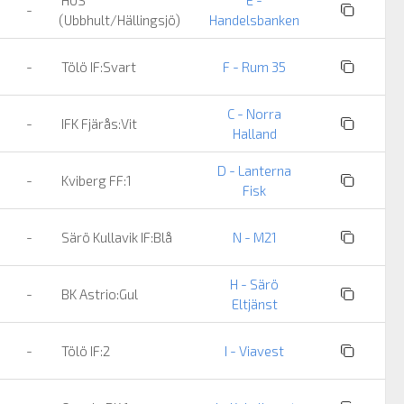
-
(Ubbhult/Hällingsjö)
Handelsbanken
-
Tölö IF:Svart
F - Rum 35
C - Norra
-
IFK Fjärås:Vit
Halland
D - Lanterna
-
Kviberg FF:1
Fisk
-
Särö Kullavik IF:Blå
N - M21
H - Särö
-
BK Astrio:Gul
Eltjänst
-
Tölö IF:2
I - Viavest