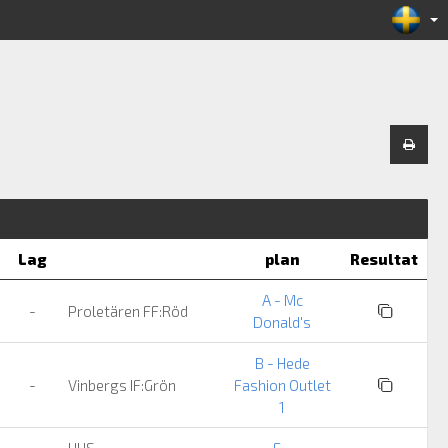
Lag
plan
Resultat
A - Mc
-
Proletären FF:Röd
Donald's
B - Hede
-
Vinbergs IF:Grön
Fashion Outlet
1
HUS
E -