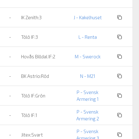
-
IK Zenith:3
J - Kakelhuset
-
Tölö IF:3
L - Renta
-
Hovås Billdal IF:2
M - Swerock
-
BK Astrio:Röd
N - M21
P - Svensk
-
Tölö IF:Grön
Armering 1
P - Svensk
-
Tölö IF:1
Armering 2
P - Svensk
-
Jitex:Svart
Armering 3