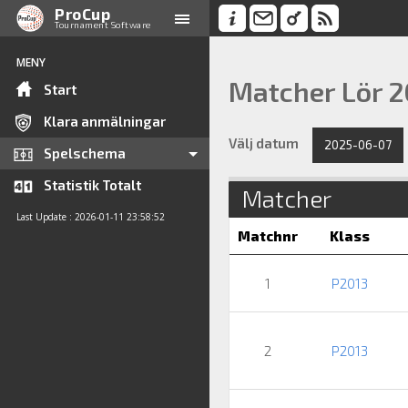
ProCup
Tournament Software
MENY
Matcher Lör 
Start
Klara anmälningar
Välj datum
2025-06-07
Spelschema
Statistik Totalt
Matcher
Last Update : 2026-01-11 23:58:52
Matchnr
Klass
1
P2013
2
P2013