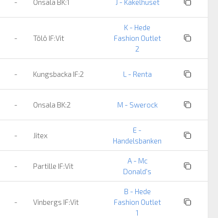
-
Onsala BK:1
J - Kakelhuset
K - Hede
-
Tölö IF:Vit
Fashion Outlet
2
-
Kungsbacka IF:2
L - Renta
-
Onsala BK:2
M - Swerock
E -
-
Jitex
Handelsbanken
A - Mc
-
Partille IF:Vit
Donald's
B - Hede
-
Vinbergs IF:Vit
Fashion Outlet
1