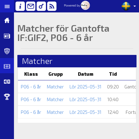
Powered by
Matcher för Gantofta
IF:GIF2, P06 - 6 år
Matcher
Klass
Grupp
Datum
Tid
P06 - 6 år
Matcher
Lör 2025-05-31
09:20
Gantof
P06 - 6 år
Matcher
Lör 2025-05-31
10:40
P06 - 6 år
Matcher
Lör 2025-05-31
12:40
Fortu