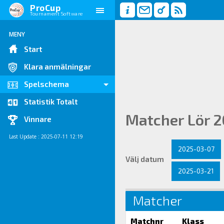
ProCup
Tournament Software
MENY
Start
Klara anmälningar
Spelschema
Statistik Totalt
Matcher Lör 2
Vinnare
Last Update : 2025-07-11 12:19
2025-03-07
Välj datum
2025-03-21
Matcher
Matchnr
Klass