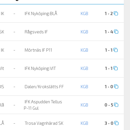
 IK
-
IFK Nyköping:BLÅ
KGB
1 - 2
 SK
-
Rågsveds IF
KGB
1 - 4
 IK
-
Mörtnäs IF P11
KGB
1 - 1
Vit
-
IFK Nyköping:VIT
KGB
1 - 1
BIS
-
Dalen/Krokslätts FF
KGB
1 - 0
IFK Aspudden Tellus
Blå
-
KGB
0 - 5
P-11 Gul
BLÅ
-
Trosa Vagnhärad SK
KGB
3 - 0