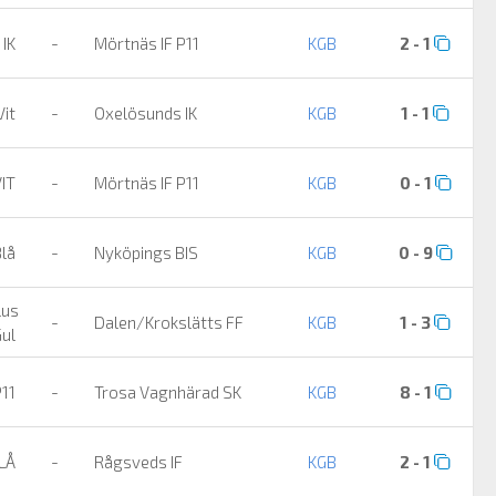
 IK
-
Mörtnäs IF P11
KGB
2 - 1
Vit
-
Oxelösunds IK
KGB
1 - 1
VIT
-
Mörtnäs IF P11
KGB
0 - 1
Blå
-
Nyköpings BIS
KGB
0 - 9
lus
-
Dalen/Krokslätts FF
KGB
1 - 3
Gul
P11
-
Trosa Vagnhärad SK
KGB
8 - 1
BLÅ
-
Rågsveds IF
KGB
2 - 1