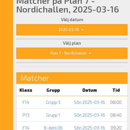
Matcher på Plan 7 -
Nordichallen, 2025-03-16
Välj datum
2025-03-16
Välj plan
Plan 7 - Nordichallen
Matcher
Klass
Grupp
Datum
Tid
F14
Grupp 3
Sön 2025-03-16
08:00
P13
Grupp 1
Sön 2025-03-16
08:40
F14
8-dels:06
Sön 2025-03-16
09:20
A