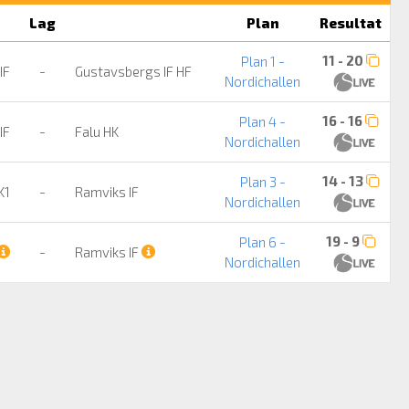
Lag
Plan
Resultat
11 - 20
Plan 1 -
IF
-
Gustavsbergs IF HF
Nordichallen
16 - 16
Plan 4 -
IF
-
Falu HK
Nordichallen
14 - 13
Plan 3 -
K1
-
Ramviks IF
Nordichallen
19 - 9
Plan 6 -
-
Ramviks IF
Nordichallen