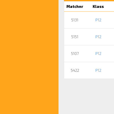
Matchnr
Klass
5131
P12
5151
P12
5107
P12
5422
P12