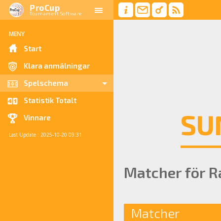
ProCup
Tournament Software
MENY
Start
Klara anmälningar
Spelschema
Statistik Totalt
SU
Vinnare
Last Update : 2025-10-20 09:31
Matcher för R
Matcher