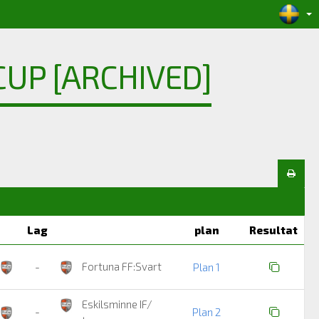
UP [ARCHIVED]
Lag
plan
Resultat
Fortuna FF:Svart
-
Plan 1
Eskilsminne IF/
-
Plan 2