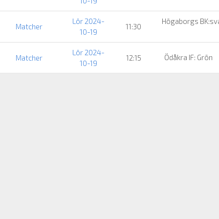
10-19
Lör 2024-
Högaborgs BK:sv
Matcher
11:30
10-19
Lör 2024-
Ödåkra IF: Grön
Matcher
12:15
10-19