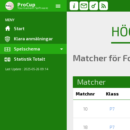
ProCup
Tournament Software
MENY
HÖ
Start
Klara anmälningar
Spelschema
Matcher för F
Statistik Totalt
Last Update : 2025-05-26 09:14
Matcher
Matchnr
Klass
10
P7
18
P7