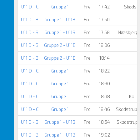
U11 D - C
Gruppe 1
Fre
17:42
Skødst
U11 D - B
Gruppe 1 - U11B
Fre
17:50
U11 D - B
Gruppe 1 - U11B
Fre
17:58
Næsbjerg/
U11 D - B
Gruppe 2 - U11B
Fre
18:06
U11 D - B
Gruppe 2 - U11B
Fre
18:14
U11 D - C
Gruppe 1
Fre
18:22
U11 D - C
Gruppe 1
Fre
18:30
U11 D - C
Gruppe 1
Fre
18:38
Kolin
U11 D - C
Gruppe 1
Fre
18:46
Skødstrup 
U11 D - B
Gruppe 1 - U11B
Fre
18:54
Skødstrup 
U11 D - B
Gruppe 1 - U11B
Fre
19:02
I