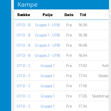
Kampe
Række
Pulje
Dato
Tid
U11 D - B
Gruppe 1 - U11B
Fre
16:30
U11 D - B
Gruppe 1 - U11B
Fre
16:38
I
U11 D - B
Gruppe 2 - U11B
Fre
16:46
U11 D - B
Gruppe 2 - U11B
Fre
16:54
I
U11 D - C
Gruppe 1
Fre
17:02
Kolin
U11 D - C
Gruppe 1
Fre
17:10
Skødst
U11 D - C
Gruppe 1
Fre
17:18
U11 D - C
Gruppe 1
Fre
17:26
Skødstrup 
U11 D - C
Gruppe 1
Fre
17:34