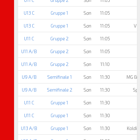
U13 C
Gruppe 1
Søn
11:05
U13 C
Gruppe 1
Søn
11:05
Vi
U11 C
Gruppe 2
Søn
11:05
U11 A/B
Gruppe 2
Søn
11:05
U11 A/B
Gruppe 2
Søn
11:10
S
U9 A/B
Semifinale 1
Søn
11:30
MG & 
U9 A/B
Semifinale 2
Søn
11:30
Spa
U11 C
Gruppe 1
Søn
11:30
J
U11 C
Gruppe 1
Søn
11:30
U13 A/B
Gruppe 1
Søn
11:30
Koldin