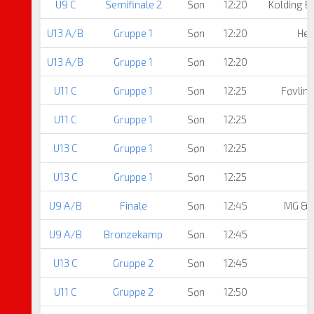
U9 C
Semifinale 2
Søn
12:20
Kolding B
U13 A/B
Gruppe 1
Søn
12:20
Her
U13 A/B
Gruppe 1
Søn
12:20
U11 C
Gruppe 1
Søn
12:25
Føvlin
U11 C
Gruppe 1
Søn
12:25
U13 C
Gruppe 1
Søn
12:25
U13 C
Gruppe 1
Søn
12:25
U9 A/B
Finale
Søn
12:45
MG & 
U9 A/B
Bronzekamp
Søn
12:45
U13 C
Gruppe 2
Søn
12:45
U11 C
Gruppe 2
Søn
12:50