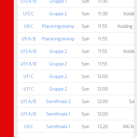
U13 A/B
Gruppe 1
Søn
11:30
U13 C
Gruppe 2
Søn
11:30
Koldin
U9 C
Placeringskamp
Søn
11:55
Kolding B
U9 A/B
Placeringskamp
Søn
11:55
U13 A/B
Gruppe 2
Søn
11:55
Koldin
U13 A/B
Gruppe 2
Søn
11:55
U11 C
Gruppe 2
Søn
12:00
U11 C
Gruppe 2
Søn
12:00
U11 A/B
Semifinale 2
Søn
12:00
Sæd
U11 A/B
Semifinale 1
Søn
12:00
U9 C
Semifinale 1
Søn
12:20
MG & 