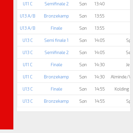
U11 C
Semifinale 2
Søn
13:40
U13 A/B
Bronzekamp
Søn
13:55
U13 A/B
Finale
Søn
13:55
H
U13 C
Semi finale 1
Søn
14:05
Spa
U13 C
Semifinale 2
Søn
14:05
See
U11 C
Finale
Søn
14:30
Jern
U11 C
Bronzekamp
Søn
14:30
Alminde/Vi
U13 C
Finale
Søn
14:55
Kolding 
U13 C
Bronzekamp
Søn
14:55
Spa