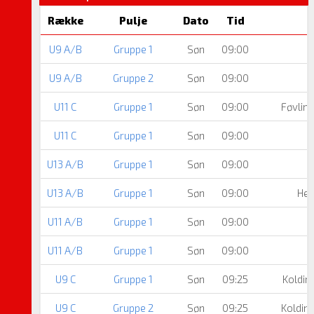
Række
Pulje
Dato
Tid
U9 A/B
Gruppe 1
Søn
09:00
U9 A/B
Gruppe 2
Søn
09:00
U11 C
Gruppe 1
Søn
09:00
Føvlin
U11 C
Gruppe 1
Søn
09:00
U13 A/B
Gruppe 1
Søn
09:00
U13 A/B
Gruppe 1
Søn
09:00
Her
U11 A/B
Gruppe 1
Søn
09:00
U11 A/B
Gruppe 1
Søn
09:00
U9 C
Gruppe 1
Søn
09:25
Koldin
U9 C
Gruppe 2
Søn
09:25
Koldin