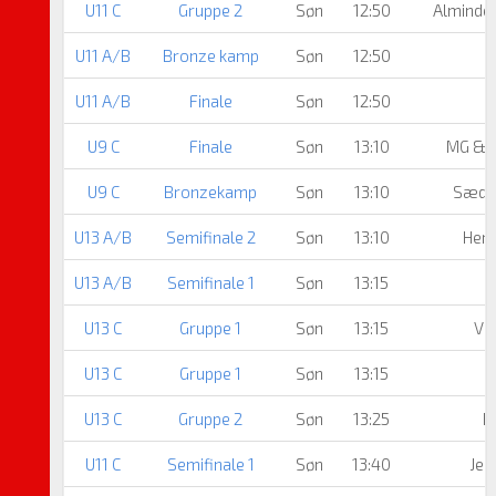
U11 C
Gruppe 2
Søn
12:50
Alminde/
U11 A/B
Bronze kamp
Søn
12:50
U11 A/B
Finale
Søn
12:50
U9 C
Finale
Søn
13:10
MG & 
U9 C
Bronzekamp
Søn
13:10
Sæddi
U13 A/B
Semifinale 2
Søn
13:10
Her
U13 A/B
Semifinale 1
Søn
13:15
H
U13 C
Gruppe 1
Søn
13:15
Vi
U13 C
Gruppe 1
Søn
13:15
U13 C
Gruppe 2
Søn
13:25
H
U11 C
Semifinale 1
Søn
13:40
Jern