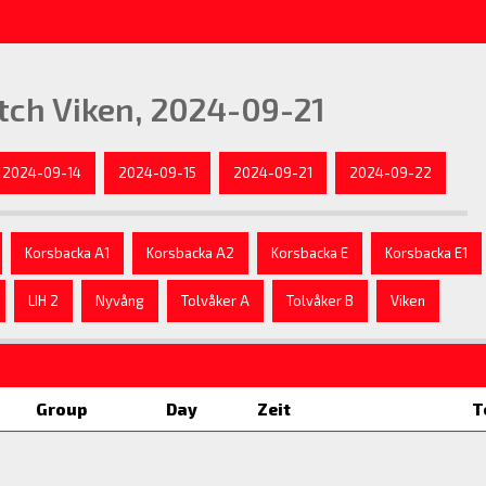
tch Viken, 2024-09-21
2024-09-14
2024-09-15
2024-09-21
2024-09-22
Korsbacka A1
Korsbacka A2
Korsbacka E
Korsbacka E1
LIH 2
Nyvång
Tolvåker A
Tolvåker B
Viken
Group
Day
Zeit
T