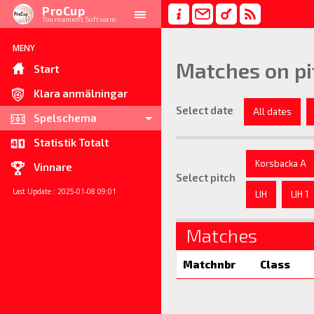
ProCup
Tournament Software
MENY
Matches on pi
Start
Klara anmälningar
Select date
All dates
Spelschema
Statistik Totalt
Korsbacka A
Vinnare
Select pitch
Last Update : 2025-01-08 09:01
LIH
LIH 1
Matches
Matchnbr
Class