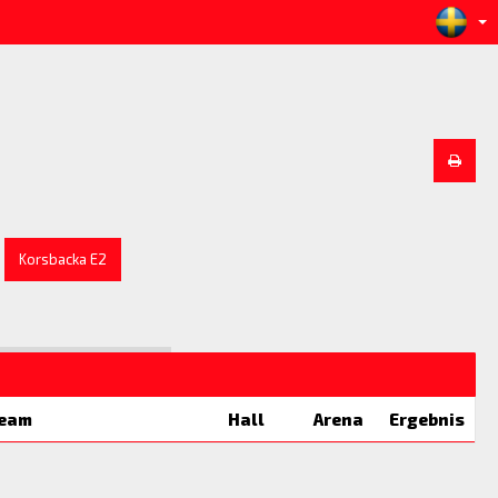
Korsbacka E2
eam
Hall
Arena
Ergebnis