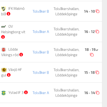
IFK Malmö
Tolvåkershallen,
Tolvåker B
14 - 10
Löddeköpinge
blå
OV
Tolvåkershallen,
Tolvåker A
16 - 12
Helsingborg vit
Löddeköpinge
Lödde
Tolvåkershallen,
18 - 19
ef
Tolvåker B
Löddeköpinge
Vikings röd
Växjö HF
Tolvåkershallen,
Tolvåker B
15 - 18
Löddeköpinge
gul
Tolvåkershallen,
Ystad IF 3
Tolvåker A
16 - 14
Löddeköpinge