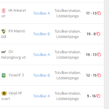
HK Ankaret
Tolvåkershallen,
Tolvåker A
17 - 13
Löddeköpinge
vit
IFK Malmö
Tolvåkershallen,
Tolvåker B
19 - 8
Löddeköpinge
blå
OV
Tolvåkershallen,
Tolvåker A
19 - 13
Löddeköpinge
Helsingborg vit
Tolvåkershallen,
Ystad IF 3
Tolvåker B
12 - 15
Löddeköpinge
Växjö HF
Tolvåkershallen,
Tolvåker A
9 - 16
Löddeköpinge
svart