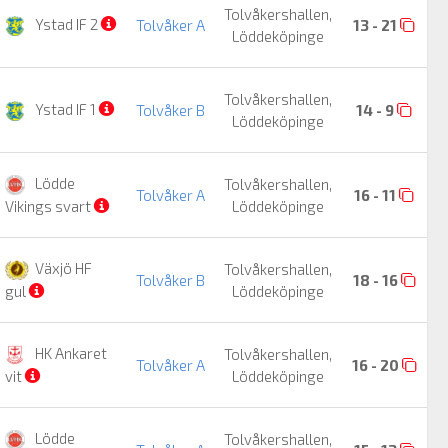
Tolvåkershallen,
Ystad IF 2
Tolvåker A
13 - 21
Löddeköpinge
Tolvåkershallen,
Ystad IF 1
Tolvåker B
14 - 9
Löddeköpinge
Lödde
Tolvåkershallen,
Tolvåker A
16 - 11
Löddeköpinge
Vikings svart
Växjö HF
Tolvåkershallen,
Tolvåker B
18 - 16
Löddeköpinge
gul
HK Ankaret
Tolvåkershallen,
Tolvåker A
16 - 20
Löddeköpinge
vit
Lödde
Tolvåkershallen,