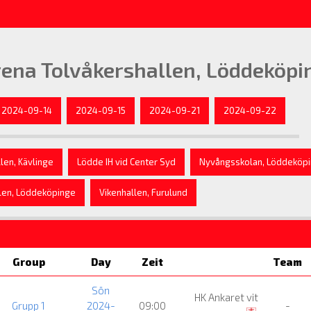
ena Tolvåkershallen, Löddeköpi
2024-09-14
2024-09-15
2024-09-21
2024-09-22
len, Kävlinge
Lödde IH vid Center Syd
Nyvångsskolan, Löddeköp
len, Löddeköpinge
Vikenhallen, Furulund
Group
Day
Zeit
Team
Sön
HK Ankaret vit
Grupp 1
2024-
09:00
-