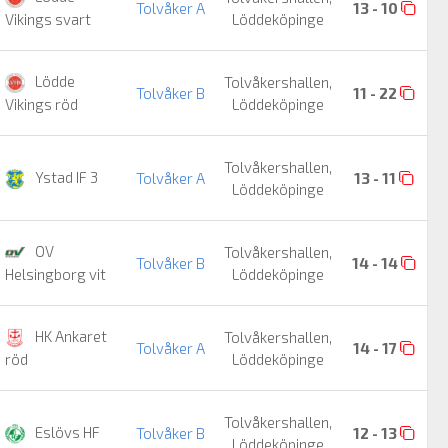
Tolvåker A
13 - 10
Löddeköpinge
Vikings svart
Lödde
Tolvåkershallen,
Tolvåker B
11 - 22
Löddeköpinge
Vikings röd
Tolvåkershallen,
Ystad IF 3
Tolvåker A
13 - 11
Löddeköpinge
OV
Tolvåkershallen,
Tolvåker B
14 - 14
Löddeköpinge
Helsingborg vit
HK Ankaret
Tolvåkershallen,
Tolvåker A
14 - 17
Löddeköpinge
röd
Tolvåkershallen,
Eslövs HF
Tolvåker B
12 - 13
Löddeköpinge