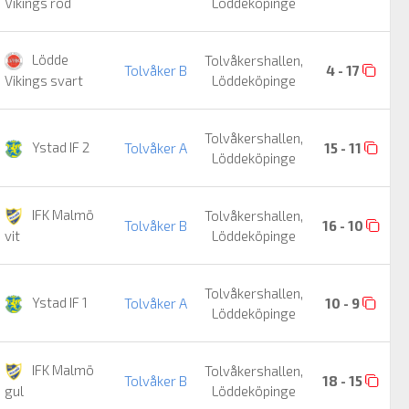
Löddeköpinge
Vikings röd
Lödde
Tolvåkershallen,
Tolvåker B
4 - 17
Löddeköpinge
Vikings svart
Tolvåkershallen,
Ystad IF 2
Tolvåker A
15 - 11
Löddeköpinge
IFK Malmö
Tolvåkershallen,
Tolvåker B
16 - 10
Löddeköpinge
vit
Tolvåkershallen,
Ystad IF 1
Tolvåker A
10 - 9
Löddeköpinge
IFK Malmö
Tolvåkershallen,
Tolvåker B
18 - 15
Löddeköpinge
gul