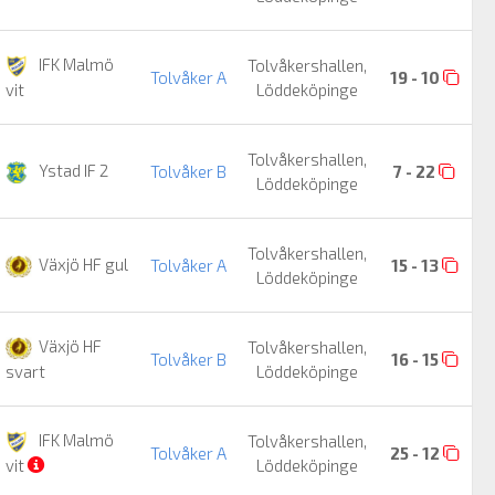
IFK Malmö
Tolvåkershallen,
Tolvåker A
19 - 10
Löddeköpinge
vit
Tolvåkershallen,
Ystad IF 2
Tolvåker B
7 - 22
Löddeköpinge
Tolvåkershallen,
Växjö HF gul
Tolvåker A
15 - 13
Löddeköpinge
Växjö HF
Tolvåkershallen,
Tolvåker B
16 - 15
Löddeköpinge
svart
IFK Malmö
Tolvåkershallen,
Tolvåker A
25 - 12
Löddeköpinge
vit