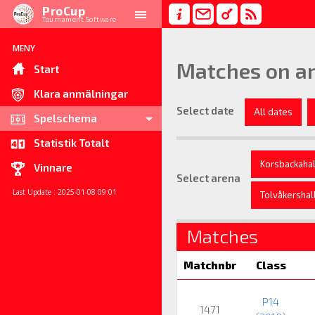
ProCup
Tournament Software
MENY
Matches on ar
Start
Klara anmälningar
Select date
All dates
Spelschema
Statistik Totalt
Korsbackahal
Vinnare
Select arena
Last Update : 2025-01-08 09:01
Tolvåkershal
Matches
Matchnbr
Class
P14
1471