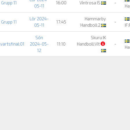
Grupp 11
16:00
Vintrosa IS
-
05-11
Ha
Lör 2024-
Hammarby
Grupp 11
17:45
-
05-11
Handboll:2
IF
Sön
Skuru IK
vartsfinal:01
2024-05-
11:10
Handboll:Vit
-
Ha
12