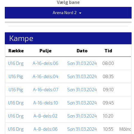
Vælg bane
Arena Nord 2
Kampe
Række
Pulje
Dato
Tid
U16 Drg
A-16-dels:06
Søn 31.03.2024
08:00
U16 Pig
A-16-dels:04
Søn 31.03.2024
08:35
U16 Pig
A-16-dels:07
Søn 31.03.2024
09:10
U16 Drg
A-16-dels:10
Søn 31.03.2024
09:45
U16 Drg
A-8-dels:02
Søn 31.03.2024
10:20
U16 Drg
A-8-dels:06
Søn 31.03.2024
10:55
Mölnda