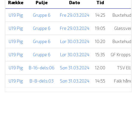
Række
Pulje
Dato
Tid
U19 Pig
Gruppe 6
Fre 29.03.2024
14:25
Buxtehude
U19 Pig
Gruppe 6
Fre 29.03.2024
19:05
Glassverk
U19 Pig
Gruppe 6
Lør 30.03.2024
10:20
Buxtehude
U19 Pig
Gruppe 6
Lør 30.03.2024
15:35
GF Kroppsku
U19 Pig
B-16-dels:06
Søn 31.03.2024
12:00
TSV Ell
U19 Pig
B-8-dels:03
Søn 31.03.2024
14:55
Falk hånd