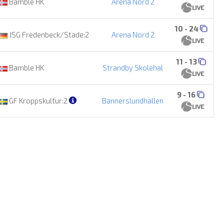
Bamble HK
Arena Nord 2
10 - 24
JSG Fredenbeck/Stade:2
Arena Nord 2
11 - 13
Bamble HK
Strandby Skolehal
9 - 16
GF Kroppskultur:2
Bannerslundhallen