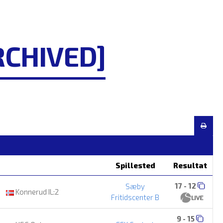
RCHIVED]
Spillested
Resultat
17 - 12
Sæby
Konnerud IL:2
Fritidscenter B
9 - 15