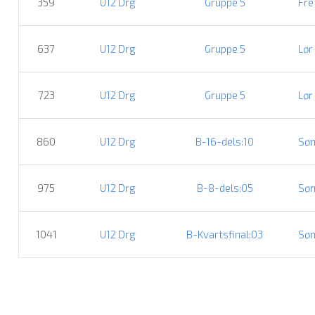
359
U12 Drg
Gruppe 5
Fre
637
U12 Drg
Gruppe 5
Lør
723
U12 Drg
Gruppe 5
Lør
860
U12 Drg
B-16-dels:10
Søn
975
U12 Drg
B-8-dels:05
Søn
1041
U12 Drg
B-Kvartsfinal:03
Søn