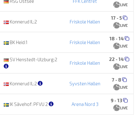
HSG Ostsee
FFK Centret
17 - 5
Konnerud IL:2
Friskole Hallen
18 - 14
BK Heid:1
Friskole Hallen
22 - 14
SV Henstedt-Ulzburg:2
Friskole Hallen
7 - 8
Konnerud IL:2
Syvsten Hallen
9 - 13
IK Sävehof: PFVU 2
Arena Nord 3