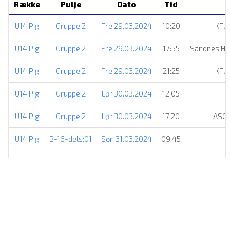
Række
Pulje
Dato
Tid
U14 Pig
Gruppe 2
Fre 29.03.2024
10:20
KFU
U14 Pig
Gruppe 2
Fre 29.03.2024
17:55
Sandnes Hå
U14 Pig
Gruppe 2
Fre 29.03.2024
21:25
KFU
U14 Pig
Gruppe 2
Lør 30.03.2024
12:05
U14 Pig
Gruppe 2
Lør 30.03.2024
17:20
ASC 
U14 Pig
B-16-dels:01
Søn 31.03.2024
09:45