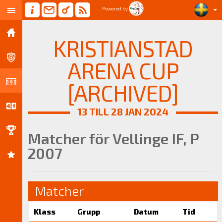
Powered by
KRISTIANSTAD
ARENA CUP
[ARCHIVED]
13 TILL 28 JAN 2024
Matcher för Vellinge IF, P
2007
Matcher
Klass
Grupp
Datum
Tid