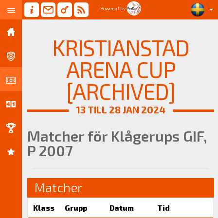
Powered by
KRISTIANSTAD
ARENA CUP
[ARCHIVED]
13 TILL 28 JAN 2024
Matcher för Klågerups GIF,
P 2007
Matcher
Klass
Grupp
Datum
Tid