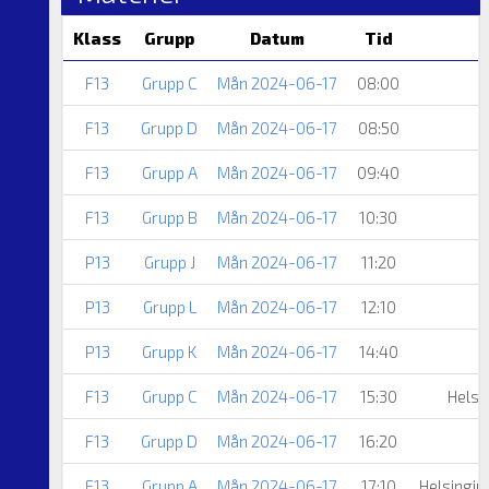
Klass
Grupp
Datum
Tid
F13
Grupp C
Mån 2024-06-17
08:00
F13
Grupp D
Mån 2024-06-17
08:50
F13
Grupp A
Mån 2024-06-17
09:40
F13
Grupp B
Mån 2024-06-17
10:30
P13
Grupp J
Mån 2024-06-17
11:20
P13
Grupp L
Mån 2024-06-17
12:10
E
P13
Grupp K
Mån 2024-06-17
14:40
F13
Grupp C
Mån 2024-06-17
15:30
Helsi
F13
Grupp D
Mån 2024-06-17
16:20
F13
Grupp A
Mån 2024-06-17
17:10
Helsingin