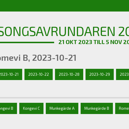
SONGSAVRUNDAREN 20
21 OKT 2023 TILL 5 NOV 2
mevi B, 2023-10-21
2023-10-21
2023-10-22
2023-10-28
2023-10-29
2023
ongevi B
Kongevi C
Munkegärde A
Munkegärde B
Rome