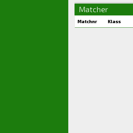
Matcher
Matchnr
Klass