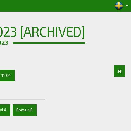
23 [ARCHIVED]
023
-11-04
vi A
Romevi B