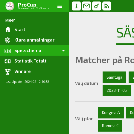
ProCup
Tournament Software
MENY
SÄ
Start
Klara anmälningar
Spelschema
Matcher på Ro
Statistik Totalt
Vinnare
Samtliga
Last Update : 2024-02-12 10:56
Välj datum
2023-11-05
Kongevi A
K
Välj plan
Romevi C