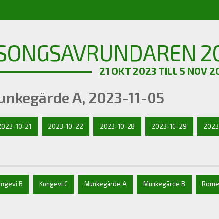
SONGSAVRUNDAREN 20
21 OKT 2023 TILL 5 NOV 2
unkegärde A, 2023-11-05
2023-10-21
2023-10-22
2023-10-28
2023-10-29
2023
ongevi B
Kongevi C
Munkegärde A
Munkegärde B
Rome