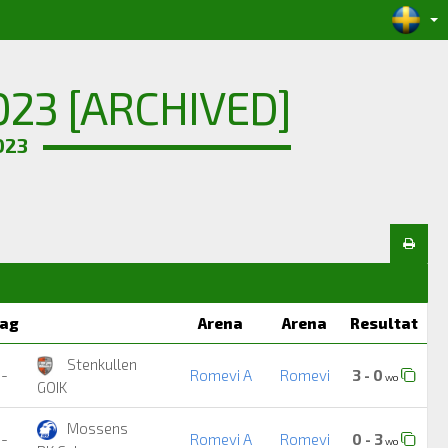
23 [ARCHIVED]
023
ag
Arena
Arena
Resultat
Stenkullen
-
Romevi A
Romevi
3 - 0
wo
GOIK
Mossens
-
Romevi A
Romevi
0 - 3
wo