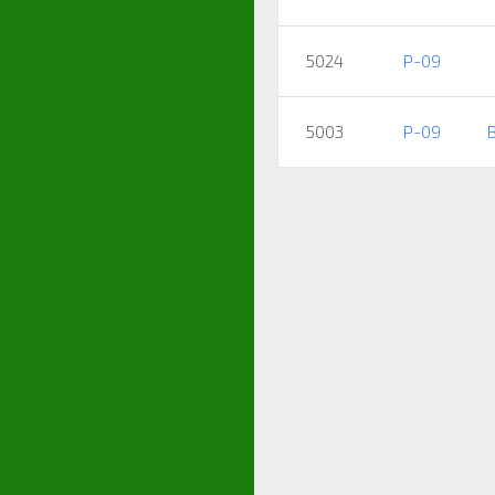
5024
P-09
5003
P-09
B