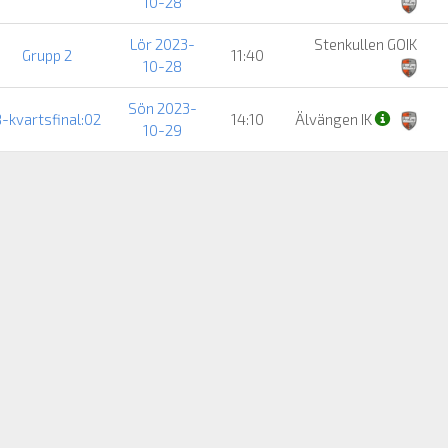
10-28
Lör 2023-
Stenkullen GOIK
Grupp 2
11:40
10-28
Sön 2023-
-kvartsfinal:02
14:10
Älvängen IK
10-29