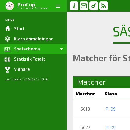
ProCup
Tournament Software
MENY
SÄ
Start
Klara anmälningar
Spelschema
Matcher för S
Statistik Totalt
Vinnare
Matcher
Last Update : 2024-02-12 10:56
Matchnr
Klass
5018
P-09
5022
P-09