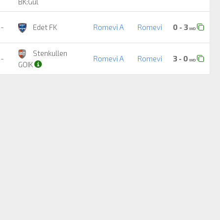
BK:Gul
-
Edet FK
Romevi A
Romevi
0 - 3
wo
Stenkullen
-
Romevi A
Romevi
3 - 0
wo
GOIK