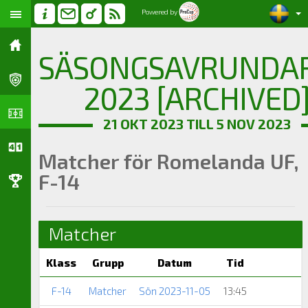
Powered by
SÄSONGSAVRUNDA
2023 [ARCHIVED
21 OKT 2023 TILL 5 NOV 2023
Matcher för Romelanda UF,
F-14
Matcher
Klass
Grupp
Datum
Tid
F-14
Matcher
Sön 2023-11-05
13:45