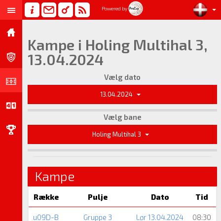
Powered by
Kampe i Holing Multihal 3,
13.04.2024
Vælg dato
13.04.2024
Vælg bane
Holing Multihal 3
Kampe
Række
Pulje
Dato
Tid
u09D-B
Gruppe 3
Lør 13.04.2024
08:30