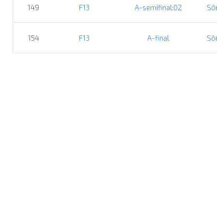
149
F13
A-semifinal:02
Sö
154
F13
A-final
Sö