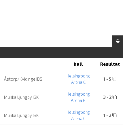
hall
Resultat
Helsingborg
Åstorp/Kvidinge IBS
1 - 5
Arena C
Helsingborg
Munka Ljungby IBK
3 - 2
Arena B
Helsingborg
Munka Ljungby IBK
1 - 2
Arena C