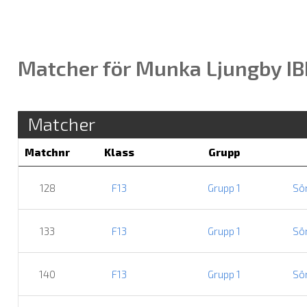
Matcher för Munka Ljungby IB
Matcher
Matchnr
Klass
Grupp
128
F13
Grupp 1
Sö
133
F13
Grupp 1
Sö
140
F13
Grupp 1
Sö