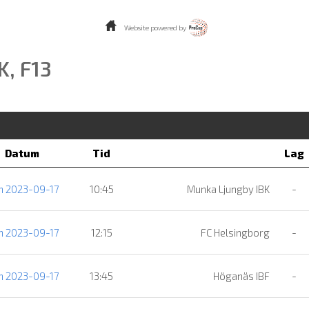
Website powered by
K, F13
Datum
Tid
Lag
n 2023-09-17
10:45
Munka Ljungby IBK
-
n 2023-09-17
12:15
FC Helsingborg
-
n 2023-09-17
13:45
Höganäs IBF
-