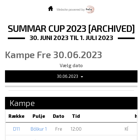
Website powered by
SUMMAR CUP 2023 [ARCHIVED]
30. JUNI 2023 TIL 1. JULI 2023
Kampe Fre 30.06.2023
Vælg dato
30.06.2023
Kampe
Række
Pulje
Dato
Tid
h
D11
Bólkur 1
Fre
12:00
KÍ