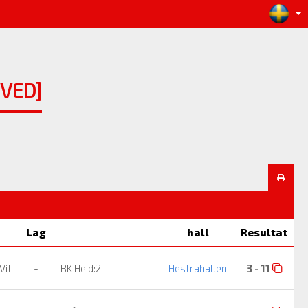
IVED]
Lag
hall
Resultat
Vit
-
BK Heid:2
Hestrahallen
3 - 11