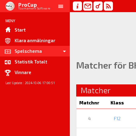
ProCup
Tournament Software
MENY
Start
Klara anmälningar
Spelschema
Statistik Totalt
Matcher för BK
Vinnare
Last Update : 2024-10-06 17:00:51
Matcher
Matchnr
Klass
4
F12