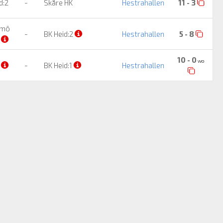
d:2
-
Skåre HK
Hestrahallen
11 - 3
lmö
-
BK Heid:2
Hestrahallen
5 - 8
å
10 - 0
wo
2
-
BK Heid:1
Hestrahallen