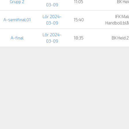
Grupp 2
11:05
BK Hei
03-09
Lör 2024-
IFK Ma
A-semifinal:01
15:40
03-09
Handboll:bl
Lör 2024-
A-final
18:35
BK Heid:
03-09