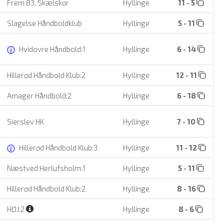
Frem 83, Skælskør
Hyllinge
11 - 5
Slagelse Håndboldklub
Hyllinge
5 - 11
Hvidovre Håndbold:1
Hyllinge
6 - 14
Hillerød Håndbold Klub:2
Hyllinge
12 - 11
Amager Håndbold:2
Hyllinge
6 - 18
Sierslev HK
Hyllinge
7 - 10
Hillerød Håndbold Klub:3
Hyllinge
11 - 12
Næstved Herlufsholm:1
Hyllinge
5 - 11
Hillerød Håndbold Klub:2
Hyllinge
8 - 16
HØJ:2
Hyllinge
8 - 6