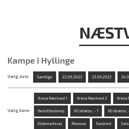
NÆSTV
Kampe i Hyllinge
Vælg dato
Samtlige
22.09.2023
23.09.2023
24.
Arena Næstved 1
Arena Næstved 2
Arena 
Vælg bane
Herlufsholmvej
HG Idrætsc. - 1
HG Idrætsc. 
Kildemarksvej
Manøvej
Sandved
Sols