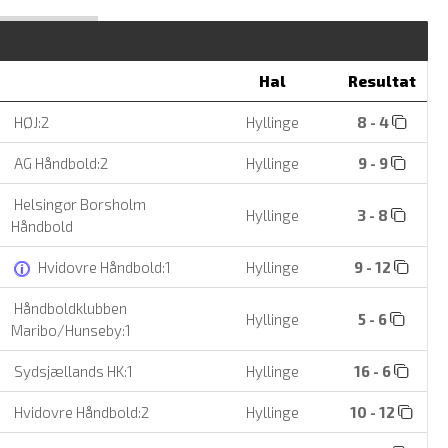
Hal
Resultat
HØJ:2
Hyllinge
8 - 4
AG Håndbold:2
Hyllinge
9 - 9
Helsingør Borsholm
Hyllinge
3 - 8
Håndbold
Hvidovre Håndbold:1
Hyllinge
9 - 12
Håndboldklubben
Hyllinge
5 - 6
Maribo/Hunseby:1
Sydsjællands HK:1
Hyllinge
16 - 6
Hvidovre Håndbold:2
Hyllinge
10 - 12