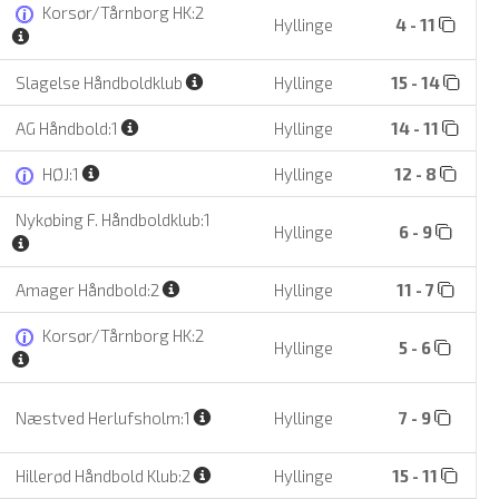
Korsør/Tårnborg HK:2
Hyllinge
4 - 11
Slagelse Håndboldklub
Hyllinge
15 - 14
AG Håndbold:1
Hyllinge
14 - 11
HØJ:1
Hyllinge
12 - 8
Nykøbing F. Håndboldklub:1
Hyllinge
6 - 9
Amager Håndbold:2
Hyllinge
11 - 7
Korsør/Tårnborg HK:2
Hyllinge
5 - 6
Næstved Herlufsholm:1
Hyllinge
7 - 9
Hillerød Håndbold Klub:2
Hyllinge
15 - 11