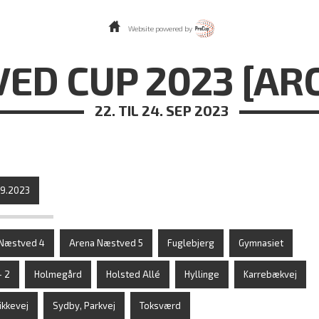
Website powered by
ED CUP 2023 [AR
22. TIL 24. SEP 2023
09.2023
Næstved 4
Arena Næstved 5
Fuglebjerg
Gymnasiet
- 2
Holmegård
Holsted Allé
Hyllinge
Karrebækvej
ikkevej
Sydby, Parkvej
Toksværd