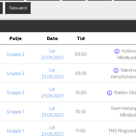
Toksværd
Pulje
Dato
Tid
Lør
Hvidov
Gruppe 2
09:00
23.09.2023
Håndbold
Lør
Næstv
Gruppe 2
09:30
23.09.2023
Herlufsholm
Lør
Gruppe 2
10:00
Raklev G&I
23.09.2023
Lør
Team Helsin
Gruppe 1
10:30
23.09.2023
Håndbo
Lør
Gruppe 1
11:00
TMS Ringsted
23.09.2023