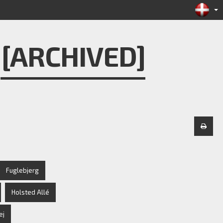
[ARCHIVED]
Fuglebjerg
Holsted Allé
ej