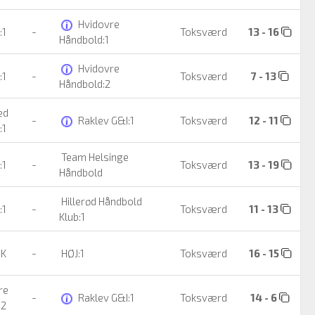
Hvidovre
:1
-
Toksværd
13 - 16
Håndbold:1
Hvidovre
:1
-
Toksværd
7 - 13
Håndbold:2
ed
-
Raklev G&I:1
Toksværd
12 - 11
:1
Team Helsinge
:1
-
Toksværd
13 - 19
Håndbold
Hillerød Håndbold
:1
-
Toksværd
11 - 13
Klub:1
HK
-
HØJ:1
Toksværd
16 - 15
re
-
Raklev G&I:1
Toksværd
14 - 6
:2