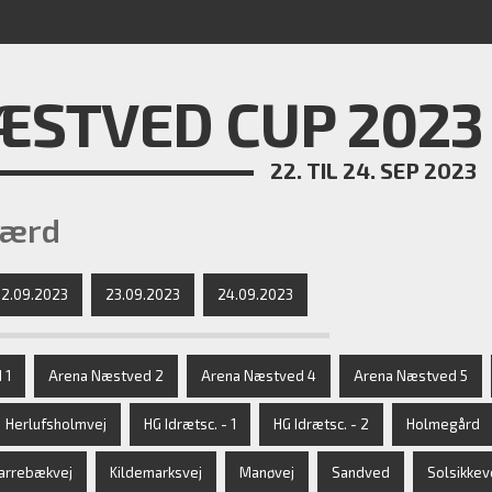
STVED CUP 2023 
22. TIL 24. SEP 2023
værd
2.09.2023
23.09.2023
24.09.2023
 1
Arena Næstved 2
Arena Næstved 4
Arena Næstved 5
Herlufsholmvej
HG Idrætsc. - 1
HG Idrætsc. - 2
Holmegård
arrebækvej
Kildemarksvej
Manøvej
Sandved
Solsikkev