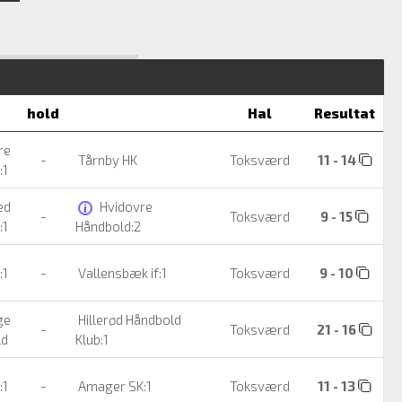
hold
Hal
Resultat
re
-
Tårnby HK
Toksværd
11 - 14
:1
ed
Hvidovre
-
Toksværd
9 - 15
:1
Håndbold:2
:1
-
Vallensbæk if:1
Toksværd
9 - 10
ge
Hillerød Håndbold
-
Toksværd
21 - 16
ld
Klub:1
:1
-
Amager SK:1
Toksværd
11 - 13