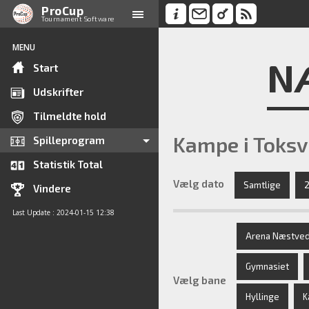
ProCup
Tournament Software
MENU
NÆ
Start
Udskrifter
Tilmeldte hold
Kampe i Toks
Spilleprogram
Statistik Total
Vælg dato
Samtlige
2
Vindere
Last Update : 2024-01-15 12:38
Arena Næstved
Gymnasiet
Vælg bane
Hyllinge
K