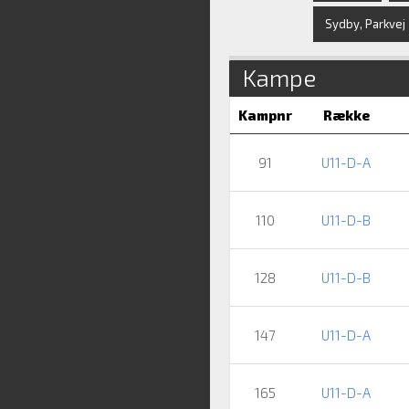
Sydby, Parkvej
Kampe
Kampnr
Række
91
U11-D-A
110
U11-D-B
128
U11-D-B
147
U11-D-A
165
U11-D-A