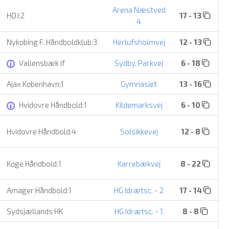
Arena Næstved
HØJ:2
17 - 13
4
Nykøbing F. Håndboldklub:3
Herlufsholmvej
12 - 13
Vallensbæk if
Sydby, Parkvej
6 - 18
Ajax København:1
Gymnasiet
13 - 16
Hvidovre Håndbold:1
Kildemarksvej
6 - 10
Hvidovre Håndbold:4
Solsikkevej
12 - 8
Køge Håndbold:1
Karrebækvej
8 - 22
Amager Håndbold:1
HG Idrætsc. - 2
17 - 14
Sydsjællands HK
HG Idrætsc. - 1
8 - 8