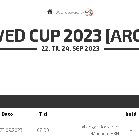
Website powered by
ED CUP 2023 [AR
22. TIL 24. SEP 2023
Dato
Tid
hold
Helsingør Borsholm
 23.09.2023
08:00
-
Håndbold HBH