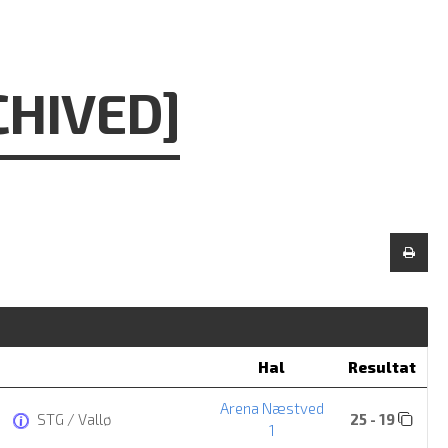
CHIVED]
Hal
Resultat
Arena Næstved
STG / Vallø
25 - 19
1