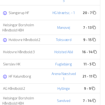
5
Slangerup HF
HG Idrætsc. - 1
20 - 7
Helsingør Borsholm
Manøvej
7 - 13
Håndbold HBH
Hvidovre Håndbold:2
Toksværd
9 - 15
Hvidovre Håndbold:3
Holsted Allé
16 - 14
Sierslev HK
Fuglebjerg
11 - 5
Arena Næstved
HF Kalundborg
21 - 11
1
AG Håndbold:2
Hyllinge
9 - 9
Helsingør Borsholm
Sandved
7 - 14
Håndbold HBH