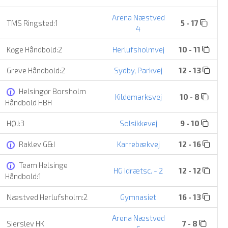
Arena Næstved
TMS Ringsted:1
5 - 17
4
Køge Håndbold:2
Herlufsholmvej
10 - 11
Greve Håndbold:2
Sydby, Parkvej
12 - 13
Helsingør Borsholm
Kildemarksvej
10 - 8
Håndbold HBH
HØJ:3
Solsikkevej
9 - 10
Raklev G&I
Karrebækvej
12 - 16
Team Helsinge
HG Idrætsc. - 2
12 - 12
Håndbold:1
Næstved Herlufsholm:2
Gymnasiet
16 - 13
Arena Næstved
Sierslev HK
7 - 8