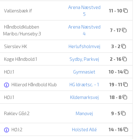
Arena Næstved
Vallensbæk if
11 - 10
5
Håndboldklubben
Arena Næstved
7 - 17
Maribo/Hunseby:3
4
Sierslev HK
Herlufsholmvej
3 - 2
Køge Håndbold:1
Sydby, Parkvej
2 - 16
HØJ:1
Gymnasiet
10 - 14
Hillerød Håndbold Klub
HG Idrætsc. - 1
19 - 11
HØJ:1
Kildemarksvej
18 - 8
Raklev G&I:2
Manøvej
9 - 5
HØJ:2
Holsted Allé
14 - 16