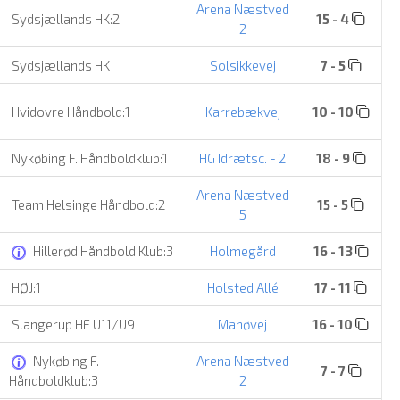
Arena Næstved
Sydsjællands HK:2
15 - 4
2
Sydsjællands HK
Solsikkevej
7 - 5
Hvidovre Håndbold:1
Karrebækvej
10 - 10
Nykøbing F. Håndboldklub:1
HG Idrætsc. - 2
18 - 9
Arena Næstved
Team Helsinge Håndbold:2
15 - 5
5
Hillerød Håndbold Klub:3
Holmegård
16 - 13
HØJ:1
Holsted Allé
17 - 11
Slangerup HF U11/U9
Manøvej
16 - 10
Nykøbing F.
Arena Næstved
7 - 7
Håndboldklub:3
2