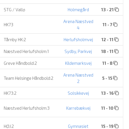
STG / Vallø
Holmegård
13 - 21
Arena Næstved
HK73
11 - 7
4
Tårnby HK:2
Herlufsholmvej
12 - 11
Næstved Herlufsholm:1
Sydby, Parkvej
18 - 11
Greve Håndbold:2
Kildemarksvej
11 - 8
Arena Næstved
Team Helsinge Håndbold:2
5 - 15
2
HK73:2
Solsikkevej
13 - 16
Næstved Herlufsholm:3
Karrebækvej
11 - 10
HØJ:2
Gymnasiet
15 - 19