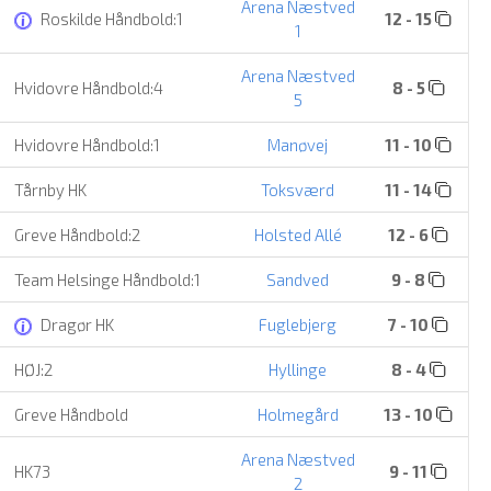
Arena Næstved
Roskilde Håndbold:1
12 - 15
1
Arena Næstved
Hvidovre Håndbold:4
8 - 5
5
Hvidovre Håndbold:1
Manøvej
11 - 10
Tårnby HK
Toksværd
11 - 14
Greve Håndbold:2
Holsted Allé
12 - 6
Team Helsinge Håndbold:1
Sandved
9 - 8
Dragør HK
Fuglebjerg
7 - 10
HØJ:2
Hyllinge
8 - 4
Greve Håndbold
Holmegård
13 - 10
Arena Næstved
HK73
9 - 11
2