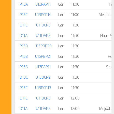
P13A
U13PAP11
Lør
11:00
Fre
P13C
U13PCP14
Lør
11:00
Mejdal-H
D11C
U11DCP3
Lør
11:30
D11A
U11DAP2
Lør
11:30
Naur-Si
P15B
U15PBP20
Lør
11:30
P15B
U15PBP21
Lør
11:30
Hol
P13A
U13PAP11
Lør
11:30
Snej
D13C
U13DCP9
Lør
11:30
P13C
U13PCP13
Lør
11:30
D11C
U11DCP3
Lør
12:00
D11A
U11DAP2
Lør
12:00
Mejdal-H