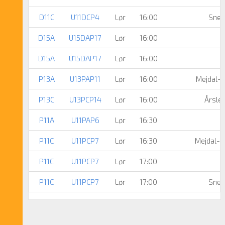
D11C
U11DCP4
Lør
16:00
Snej
D15A
U15DAP17
Lør
16:00
D15A
U15DAP17
Lør
16:00
P13A
U13PAP11
Lør
16:00
Mejdal-H
P13C
U13PCP14
Lør
16:00
Årsle
P11A
U11PAP6
Lør
16:30
P11C
U11PCP7
Lør
16:30
Mejdal-H
P11C
U11PCP7
Lør
17:00
P11C
U11PCP7
Lør
17:00
Snej