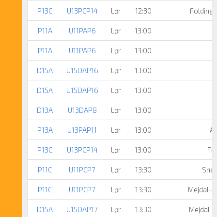
P13C
U13PCP14
Lør
12:30
Folding
P11A
U11PAP6
Lør
13:00
P11A
U11PAP6
Lør
13:00
D15A
U15DAP16
Lør
13:00
D15A
U15DAP16
Lør
13:00
D13A
U13DAP8
Lør
13:00
P13A
U13PAP11
Lør
13:00
A
P13C
U13PCP14
Lør
13:00
Fre
P11C
U11PCP7
Lør
13:30
Snej
P11C
U11PCP7
Lør
13:30
Mejdal-H
D15A
U15DAP17
Lør
13:30
Mejdal-H