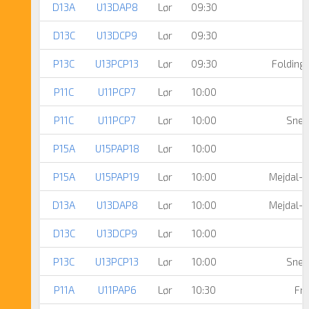
D13A
U13DAP8
Lør
09:30
F
D13C
U13DCP9
Lør
09:30
P13C
U13PCP13
Lør
09:30
Folding
P11C
U11PCP7
Lør
10:00
P11C
U11PCP7
Lør
10:00
Snej
P15A
U15PAP18
Lør
10:00
P15A
U15PAP19
Lør
10:00
Mejdal-H
D13A
U13DAP8
Lør
10:00
Mejdal-H
D13C
U13DCP9
Lør
10:00
P13C
U13PCP13
Lør
10:00
Snej
P11A
U11PAP6
Lør
10:30
Fre