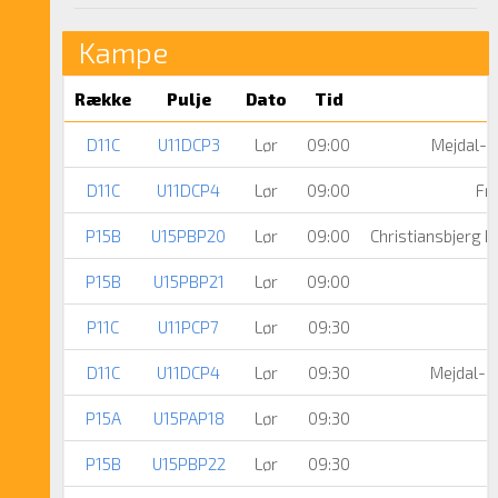
Kampe
Række
Pulje
Dato
Tid
D11C
U11DCP3
Lør
09:00
Mejdal-H
D11C
U11DCP4
Lør
09:00
Fre
P15B
U15PBP20
Lør
09:00
Christiansbjerg 
P15B
U15PBP21
Lør
09:00
P11C
U11PCP7
Lør
09:30
D11C
U11DCP4
Lør
09:30
Mejdal-H
P15A
U15PAP18
Lør
09:30
P15B
U15PBP22
Lør
09:30