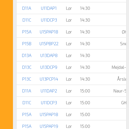
D11A
U11DAP1
Lør
14:30
D11C
U11DCP3
Lør
14:30
P15A
U15PAP18
Lør
14:30
ØHK
P15B
U15PBP22
Lør
14:30
Snej
D13A
U13DAP8
Lør
14:30
F
D13C
U13DCP9
Lør
14:30
Mejdal-H
P13C
U13PCP14
Lør
14:30
Årsle
D11A
U11DAP2
Lør
15:00
Naur-Si
D11C
U11DCP3
Lør
15:00
GHT
P15A
U15PAP18
Lør
15:00
P15A
U15PAP19
Lør
15:00