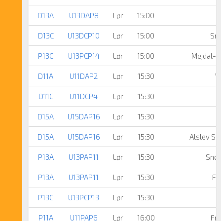
D13A
U13DAP8
Lør
15:00
D13C
U13DCP10
Lør
15:00
Sne
P13C
U13PCP14
Lør
15:00
Mejdal-H
D11A
U11DAP2
Lør
15:30
V
D11C
U11DCP4
Lør
15:30
D15A
U15DAP16
Lør
15:30
D15A
U15DAP16
Lør
15:30
Alslev Sp
P13A
U13PAP11
Lør
15:30
Snej
P13A
U13PAP11
Lør
15:30
Fr
P13C
U13PCP13
Lør
15:30
P11A
U11PAP6
Lør
16:00
Fre