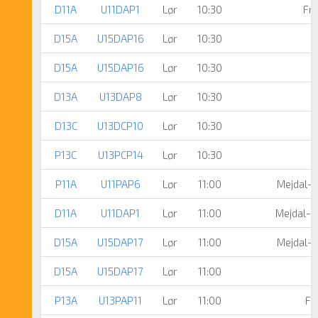
D11A
U11DAP1
Lør
10:30
Fre
D15A
U15DAP16
Lør
10:30
D15A
U15DAP16
Lør
10:30
D13A
U13DAP8
Lør
10:30
D13C
U13DCP10
Lør
10:30
F
P13C
U13PCP14
Lør
10:30
P11A
U11PAP6
Lør
11:00
Mejdal-H
D11A
U11DAP1
Lør
11:00
Mejdal-H
D15A
U15DAP17
Lør
11:00
Mejdal-H
D15A
U15DAP17
Lør
11:00
P13A
U13PAP11
Lør
11:00
Fr