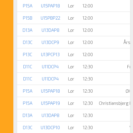
P15A
U15PAP18
Lør
12:00
P15B
U15PBP22
Lør
12:00
D13A
U13DAP8
Lør
12:00
D13C
U13DCP9
Lør
12:00
Årsl
P13C
U13PCP13
Lør
12:00
D11C
U11DCP4
Lør
12:30
Fre
D11C
U11DCP4
Lør
12:30
P15A
U15PAP18
Lør
12:30
ØHK
P15A
U15PAP19
Lør
12:30
Christiansbjerg 
D13A
U13DAP8
Lør
12:30
D13C
U13DCP10
Lør
12:30
V