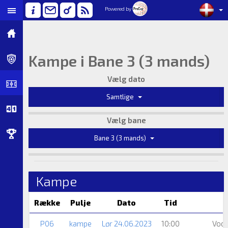
Powered by
Kampe i Bane 3 (3 mands)
Vælg dato
Samtlige
Vælg bane
Bane 3 (3 mands)
Kampe
Række
Pulje
Dato
Tid
P06
kampe
Lør 24.06.2023
10:00
Vods