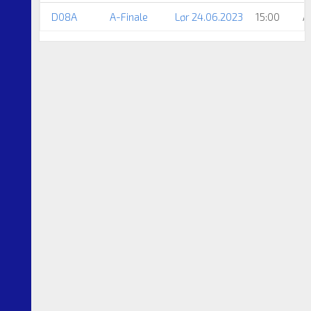
D08A
A-Finale
Lør 24.06.2023
15:00
A