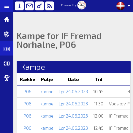
Powered by
Kampe for IF Fremad
Nørhalne, P06
Kampe
Række
Pulje
Dato
Tid
P06
kampe
Lør 24.06.2023
10:45
Jet
P06
kampe
Lør 24.06.2023
11:30
Vodskov IF 
P06
kampe
Lør 24.06.2023
12:00
IF Fremad 
P06
kampe
Lør 24.06.2023
12:45
IF Fremad 