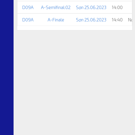
D09A
A-Semifinal:02
Søn 25.06.2023
14:00
D09A
A-Finale
Søn 25.06.2023
14:40
Nør