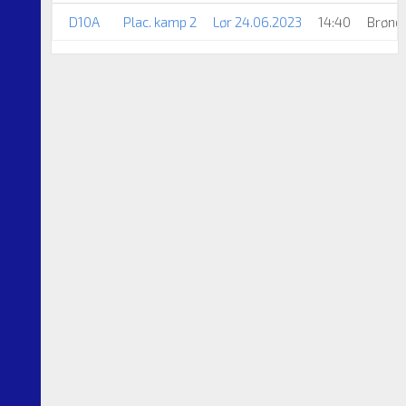
D10A
Plac. kamp 2
Lør 24.06.2023
14:40
Brønde