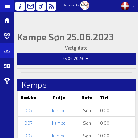
Powered by
Kampe Søn 25.06.2023
Vælg dato
25.06.2023
Kampe
Række
Pulje
Dato
Tid
D07
kampe
Søn
10:00
D07
kampe
Søn
10:00
D07
kampe
Søn
10:00