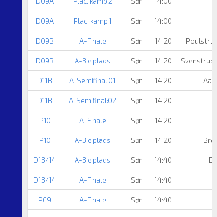
D09A
Plac. kamp 2
Søn
14:00
D09A
Plac. kamp 1
Søn
14:00
D09B
A-Finale
Søn
14:20
Poulstrup
D09B
A-3.e plads
Søn
14:20
Svenstrup 
D11B
A-Semifinal:01
Søn
14:20
Aal
D11B
A-Semifinal:02
Søn
14:20
P10
A-Finale
Søn
14:20
P10
A-3.e plads
Søn
14:20
Brøn
D13/14
A-3.e plads
Søn
14:40
Ba
D13/14
A-Finale
Søn
14:40
P09
A-Finale
Søn
14:40