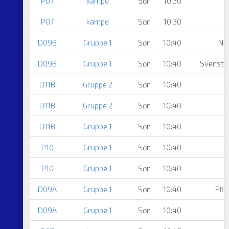
P07
kampe
Søn
10:30
P07
kampe
Søn
10:30
D09B
Gruppe 1
Søn
10:40
Nø
D09B
Gruppe 1
Søn
10:40
Svenstru
D11B
Gruppe 2
Søn
10:40
D11B
Gruppe 2
Søn
10:40
D11B
Gruppe 1
Søn
10:40
A
P10
Gruppe 1
Søn
10:40
B
P10
Gruppe 1
Søn
10:40
D09A
Gruppe 1
Søn
10:40
Ffi 
D09A
Gruppe 1
Søn
10:40