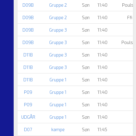
D09B
Gruppe 2
Søn
11:40
Poulst
D09B
Gruppe 2
Søn
11:40
Ffi 
D09B
Gruppe 3
Søn
11:40
D09B
Gruppe 3
Søn
11:40
Poulstr
D11B
Gruppe 3
Søn
11:40
D11B
Gruppe 3
Søn
11:40
D11B
Gruppe 1
Søn
11:40
P09
Gruppe 1
Søn
11:40
B
P09
Gruppe 1
Søn
11:40
B
UDGÅR
Gruppe 1
Søn
11:40
A
D07
kampe
Søn
11:45