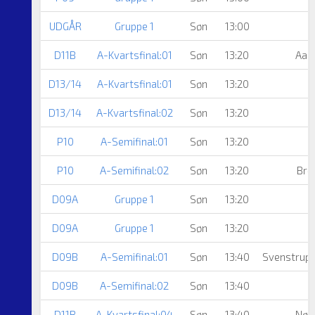
UDGÅR
Gruppe 1
Søn
13:00
A
D11B
A-Kvartsfinal:01
Søn
13:20
Aal
D13/14
A-Kvartsfinal:01
Søn
13:20
D13/14
A-Kvartsfinal:02
Søn
13:20
P10
A-Semifinal:01
Søn
13:20
P10
A-Semifinal:02
Søn
13:20
Brø
D09A
Gruppe 1
Søn
13:20
D09A
Gruppe 1
Søn
13:20
D09B
A-Semifinal:01
Søn
13:40
Svenstrup 
D09B
A-Semifinal:02
Søn
13:40
D11B
A-Kvartsfinal:04
Søn
13:40
Nør