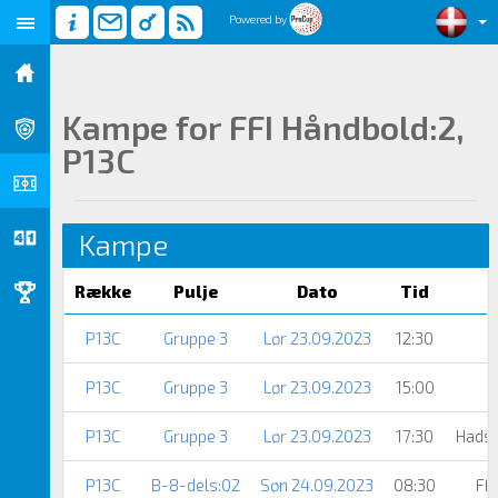
Powered by
Kampe for FFI Håndbold:2,
P13C
Kampe
Række
Pulje
Dato
Tid
P13C
Gruppe 3
Lør 23.09.2023
12:30
P13C
Gruppe 3
Lør 23.09.2023
15:00
P13C
Gruppe 3
Lør 23.09.2023
17:30
Hadst
P13C
B-8-dels:02
Søn 24.09.2023
08:30
FF