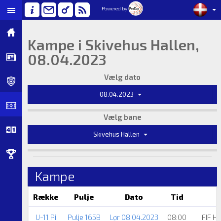
Powered by
Kampe i Skivehus Hallen,
08.04.2023
Vælg dato
08.04.2023
Vælg bane
Skivehus Hallen
Kampe
Række
Pulje
Dato
Tid
U-11 Pi
Pulje 165B
Lør 08.04.2023
08:00
FIF H