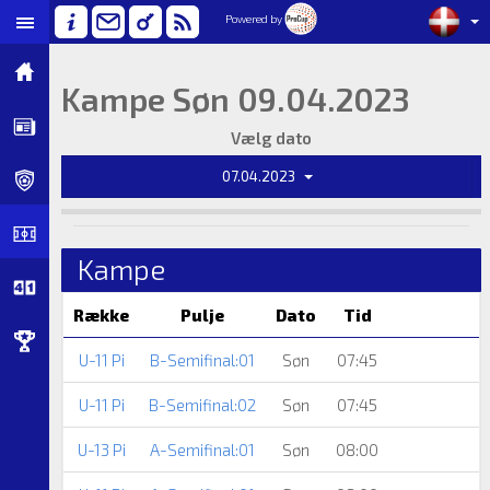
Powered by
Kampe Søn 09.04.2023
Vælg dato
07.04.2023
Kampe
Række
Pulje
Dato
Tid
U-11 Pi
B-Semifinal:01
Søn
07:45
U-11 Pi
B-Semifinal:02
Søn
07:45
U-13 Pi
A-Semifinal:01
Søn
08:00