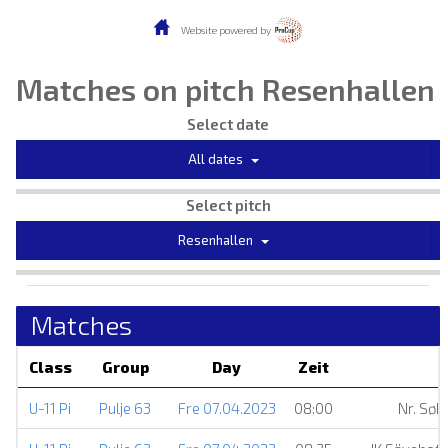
Website powered by
Matches on pitch Resenhallen
Select date
All dates
Select pitch
Resenhallen
Matches
Class
Group
Day
Zeit
U-11 Pi
Pulje 63
Fre 07.04.2023
08:00
Nr. Søb