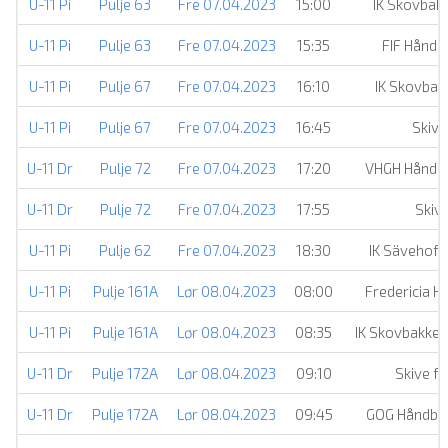
U-11 Pi
Pulje 63
Fre 07.04.2023
15:00
IK Skovbak
U-11 Pi
Pulje 63
Fre 07.04.2023
15:35
FIF Håndb
U-11 Pi
Pulje 67
Fre 07.04.2023
16:10
IK Skovbak
U-11 Pi
Pulje 67
Fre 07.04.2023
16:45
Skive
U-11 Dr
Pulje 72
Fre 07.04.2023
17:20
VHGH Håndb
U-11 Dr
Pulje 72
Fre 07.04.2023
17:55
Skive
U-11 Pi
Pulje 62
Fre 07.04.2023
18:30
IK Sävehof
U-11 Pi
Pulje 161A
Lør 08.04.2023
08:00
Fredericia H
U-11 Pi
Pulje 161A
Lør 08.04.2023
08:35
IK Skovbakken
U-11 Dr
Pulje 172A
Lør 08.04.2023
09:10
Skive f
U-11 Dr
Pulje 172A
Lør 08.04.2023
09:45
GOG Håndbo