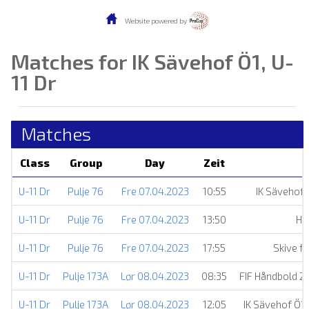
Website powered by
Matches for IK Sävehof Ö1, U-
11 Dr
Matches
Class
Group
Day
Zeit
U-11 Dr
Pulje 76
Fre 07.04.2023
10:55
IK Sävehof
U-11 Dr
Pulje 76
Fre 07.04.2023
13:50
HI
U-11 Dr
Pulje 76
Fre 07.04.2023
17:55
Skive f
U-11 Dr
Pulje 173A
Lør 08.04.2023
08:35
FIF Håndbold 2
U-11 Dr
Pulje 173A
Lør 08.04.2023
12:05
IK Sävehof Ö1