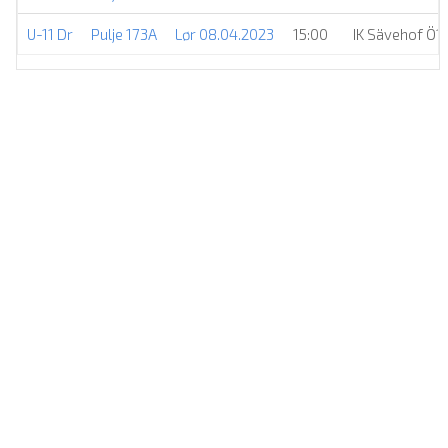
U-11 Dr
Pulje 173A
Lør 08.04.2023
15:00
IK Sävehof Ö1