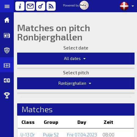
Powered by
Matches on pitch
Rønbjerghallen
Select date
All dates
Select pitch
Rønbjerghallen
Matches
Class
Group
Day
Zeit
U-13 Dr
Pulje 52
Fre 07.04.2023
08:00