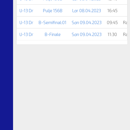
U-13 Dr
Pulje 156B
Lør 08.04.2023
16:45
U-13 Dr
B-Semifinal:01
Søn 09.04.2023
09:45
Ræk
U-13 Dr
B-Finale
Søn 09.04.2023
11:30
Ræk